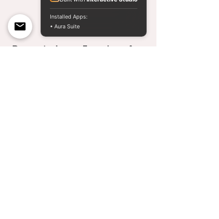
Installed Apps:
• Aura Suite
Presentado por Francisco Ayr.
Te invito a transitar Los Templos de
la Magia III, para que vivas un
transformador reencuentro con las
partes olvidades que sin duda
mejorarán tu realidad de maneras
inimaginables. ¿Te animás a dejar tus
versiones antiguas detrás?
Reserva un lugar