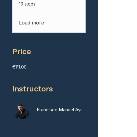
.
10 steps
Load more
Price
€111.00
Instructors
Francisco Manuel Ayr