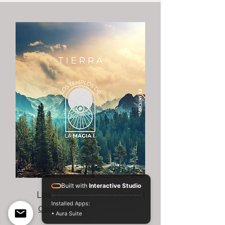
Built with
Interactive Studio
Los Templos de la Magia I
Installed Apps:
Comenzá hoy
• Aura Suite