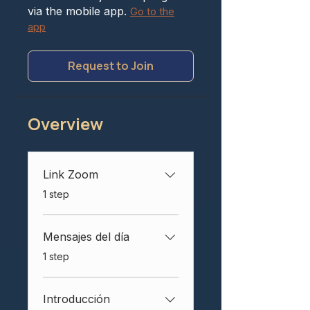
via the mobile app.
Go to the
app
Request to Join
Overview
Link Zoom
.
1 step
Mensajes del día
.
1 step
Introducción