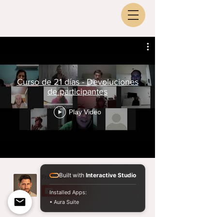
Curso de 21 días - Devoluciones
de participantes
Play Video
Built with
Interactive Studio
Installed Apps:
• Aura Suite
Buenos Aires, Argentina
Tel:
+54 9 221 5645254