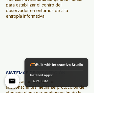
para estabilizar el centro del
observador en entornos de alta
entropía informativa.
03.
03.
Built with
Interactive Studio
SISTEMAS DE PERCEPCIÓN
Installed Apps:
Actualización de patrones
• Aura Suite
subconscientes mediante protocolos de
atención plena y reconfiguración de la
narrativa identitaria.
TU
TRANSFORMACIÓN