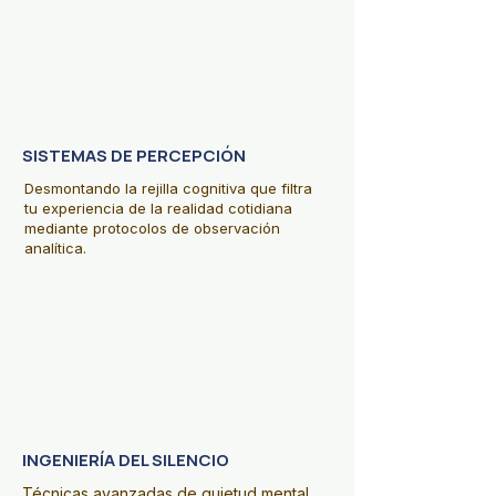
01.
01.
SISTEMAS DE PERCEPCIÓN
Desmontando la rejilla cognitiva que filtra
tu experiencia de la realidad cotidiana
mediante protocolos de observación
analítica.
02.
02.
INGENIERÍA DEL SILENCIO
Técnicas avanzadas de quietud mental