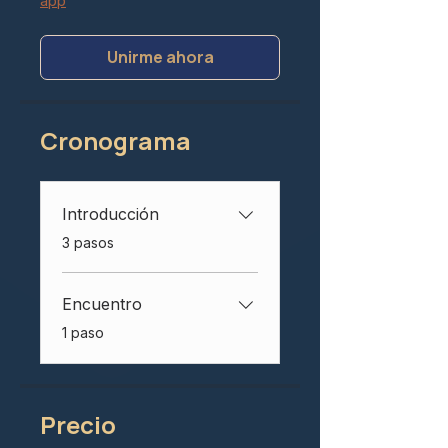
app
Unirme ahora
Cronograma
Introducción
.
3 pasos
Encuentro
.
1 paso
Precio