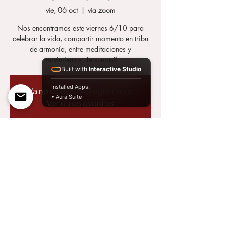
vie, 06 oct
  |  
via zoom
Nos encontramos este viernes 6/10 para
celebrar la vida, compartir momento en tribu
de armonía, entre meditaciones y
movimientos. Te sumas?
Built with
Interactive Studio
Installed Apps:
Ya no es posible registrarse
• Aura Suite
Ver otros eventos
Horario y ubicación
06 oct 2023, 19:00 – 20:30
via zoom
Compartir este evento