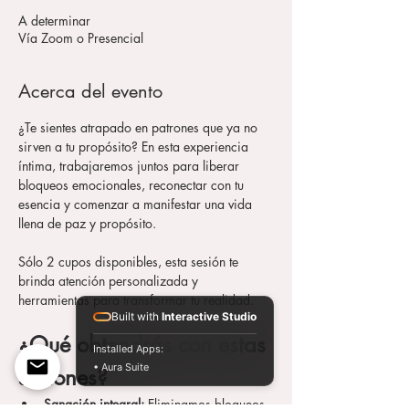
A determinar
Vía Zoom o Presencial
Acerca del evento
¿Te sientes atrapado en patrones que ya no 
sirven a tu propósito? En esta experiencia 
íntima, trabajaremos juntos para liberar 
bloqueos emocionales, reconectar con tu 
esencia y comenzar a manifestar una vida 
llena de paz y propósito. 
Sólo 2 cupos disponibles, esta sesión te 
brinda atención personalizada y 
herramientas para transformar tu realidad.
Built with
Interactive Studio
¿Qué obtendrás con estas 
Installed Apps:
• Aura Suite
sesiones?
Sanación integral:
 Eliminamos bloqueos 