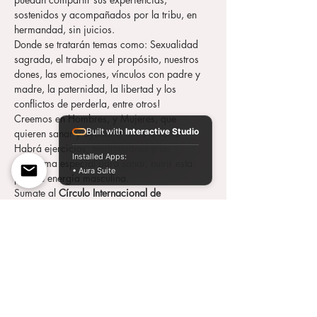
sostenidos y acompañados por la tribu, en 
hermandad, sin juicios.
Donde se tratarán temas como: Sexualidad 
sagrada, el trabajo y el propósito, nuestros 
dones, las emociones, vínculos con padre y 
madre, la paternidad, la libertad y los 
conflictos de perderla, entre otros!
Creemos en Hombres, y Mujeres, que 
Built with
Interactive Studio
quieren sanar y ayudar a otros a sanar
Habrá ejercicios, meditaciones y un 
Installed Apps:
programa especial para sanar, nutrir esta 
• Aura Suite
potente energía masculina.
Sumate al 
Círculo Internacional de 
Masculinidad Sagrada
 y a su 
grupo de 
WhatsApp
Aquí
Entradas
Venta finalizada